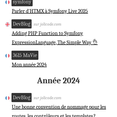
symfony
Parler d'HTMX à Symfony Live 2025
DevBlog
sur jolicode.com
Adding PHP Function to Symfony
ExpressionLanguage, The Simple Way 👌
3615 MaVie
Mon année 2024
Année 2024
DevBlog
sur jolicode.com
Une bonne convention de nommage pour les
routes, les contrôleurs et les templates ?