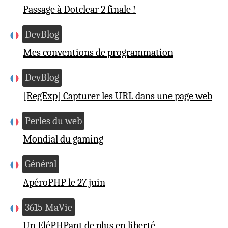
Passage à Dotclear 2 finale !
DevBlog
Mes conventions de programmation
DevBlog
[RegExp] Capturer les URL dans une page web
Perles du web
Mondial du gaming
Général
ApéroPHP le 27 juin
3615 MaVie
Un EléPHPant de plus en liberté