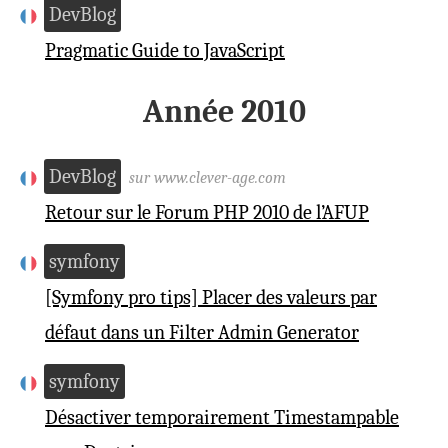
DevBlog
Pragmatic Guide to JavaScript
Année 2010
DevBlog
sur www.clever-age.com
Retour sur le Forum PHP 2010 de l’AFUP
symfony
[Symfony pro tips] Placer des valeurs par
défaut dans un Filter Admin Generator
symfony
Désactiver temporairement Timestampable