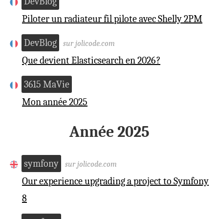
DevBlog
Piloter un radiateur fil pilote avec Shelly 2PM
DevBlog
sur jolicode.com
Que devient Elasticsearch en 2026 ?
3615 MaVie
Mon année 2025
Année 2025
symfony
sur jolicode.com
Our experience upgrading a project to Symfony
8