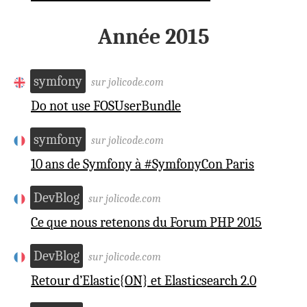
Année 2015
symfony
sur jolicode.com
Do not use FOSUserBundle
symfony
sur jolicode.com
10 ans de Symfony à #SymfonyCon Paris
DevBlog
sur jolicode.com
Ce que nous retenons du Forum PHP 2015
DevBlog
sur jolicode.com
Retour d’Elastic{ON} et Elasticsearch 2.0