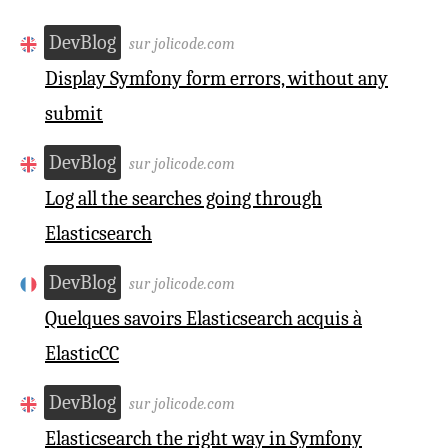
DevBlog
sur jolicode.com
Display Symfony form errors, without any
submit
DevBlog
sur jolicode.com
Log all the searches going through
Elasticsearch
DevBlog
sur jolicode.com
Quelques savoirs Elasticsearch acquis à
ElasticCC
DevBlog
sur jolicode.com
Elasticsearch the right way in Symfony