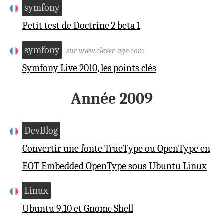
symfony
Petit test de Doctrine 2 beta 1
symfony
sur www.clever-age.com
Symfony Live 2010, les points clés
Année 2009
DevBlog
Convertir une fonte TrueType ou OpenType en
EOT Embedded OpenType sous Ubuntu Linux
Linux
Ubuntu 9.10 et Gnome Shell