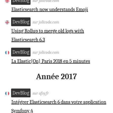
DevBlog
sur jolicode.com
Elasticsearch now understands Emoji
DevBlog
sur jolicode.com
Using Rollup to merge old logs with
Elasticsearch 6.3
DevBlog
sur jolicode.com
La Elastic{On} Paris 2018 en 5 minutes
Année 2017
DevBlog
sur afsy.fr
Intégrer Elasticsearch 6 dans votre application
Symfony 4