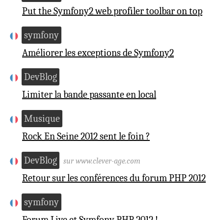
Put the Symfony2 web profiler toolbar on top
symfony
Améliorer les exceptions de Symfony2
DevBlog
Limiter la bande passante en local
Musique
Rock En Seine 2012 sent le foin ?
DevBlog
sur www.clever-age.com
Retour sur les conférences du forum PHP 2012
symfony
Forum Live et Symfony PHP 2012 !