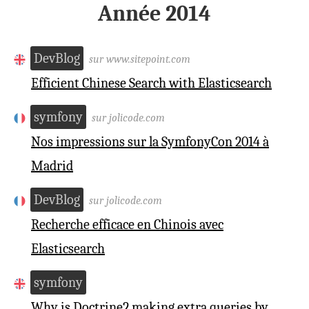
Année 2014
DevBlog
sur www.sitepoint.com
Efficient Chinese Search with Elasticsearch
symfony
sur jolicode.com
Nos impressions sur la SymfonyCon 2014 à
Madrid
DevBlog
sur jolicode.com
Recherche efficace en Chinois avec
Elasticsearch
symfony
Why is Doctrine2 making extra queries by