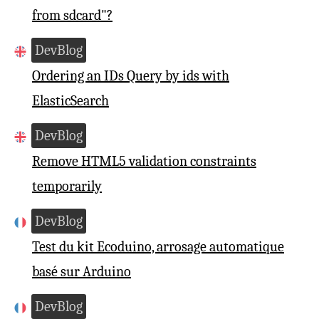
from sdcard"?
DevBlog
Ordering an IDs Query by ids with
ElasticSearch
DevBlog
Remove HTML5 validation constraints
temporarily
DevBlog
Test du kit Ecoduino, arrosage automatique
basé sur Arduino
DevBlog