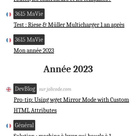
3615 MaVie
Test : Riese & Müller Multicharger 1 an après
3615 MaVie
Mon année 2023
Année 2023
DevBlog
sur jolicode.com
Pro-tip: Using wget Mirror Mode with Custom
HTML Attributes
Général