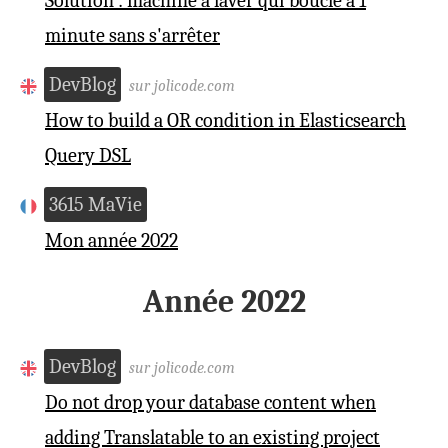
Solution : machine à laver qui boucle à 1
minute sans s'arrêter
DevBlog
sur jolicode.com
How to build a OR condition in Elasticsearch
Query DSL
3615 MaVie
Mon année 2022
Année 2022
DevBlog
sur jolicode.com
Do not drop your database content when
adding Translatable to an existing project