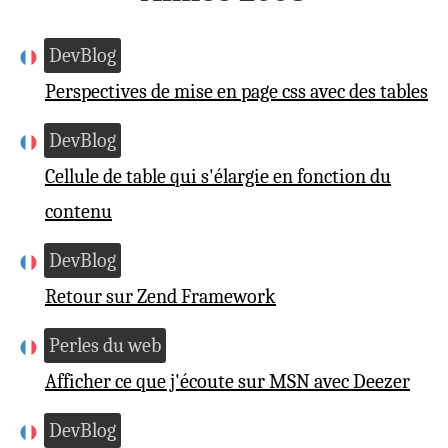
DevBlog
Perspectives de mise en page css avec des tables
DevBlog
Cellule de table qui s'élargie en fonction du
contenu
DevBlog
Retour sur Zend Framework
Perles du web
Afficher ce que j'écoute sur MSN avec Deezer
DevBlog