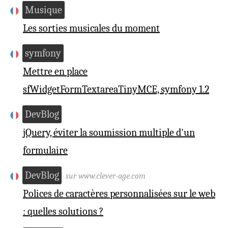
Musique
Les sorties musicales du moment
symfony
Mettre en place
sfWidgetFormTextareaTinyMCE, symfony 1.2
DevBlog
jQuery, éviter la soumission multiple d'un
formulaire
DevBlog
sur www.clever-age.com
Polices de caractères personnalisées sur le web
: quelles solutions ?