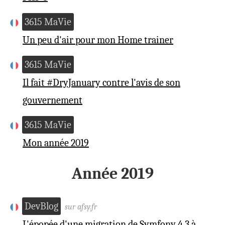
3615 MaVie
Un peu d'air pour mon Home trainer
3615 MaVie
Il fait #DryJanuary contre l'avis de son
gouvernement
3615 MaVie
Mon année 2019
Année 2019
DevBlog
sur afsy.fr
L'épopée d'une migration de Symfony 4.3 à