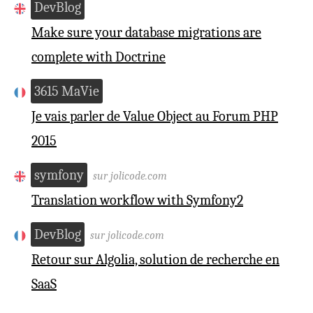
DevBlog
Make sure your database migrations are
complete with Doctrine
3615 MaVie
Je vais parler de Value Object au Forum PHP
2015
symfony
sur jolicode.com
Translation workflow with Symfony2
DevBlog
sur jolicode.com
Retour sur Algolia, solution de recherche en
SaaS