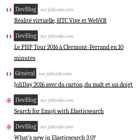
DevBlog
sur jolicode.com
Réalité virtuelle, HTC Vive et WebVR
DevBlog
sur jolicode.com
Le PHP Tour 2016 à Clermont-Ferrand en 10
minutes
Général
sur jolicode.com
JoliDay 2016 avec du carton, du malt et un doigt
DevBlog
sur jolicode.com
Search for Emoji with Elasticsearch
DevBlog
sur jolicode.com
What’s new in Elasticsearch 3.0?