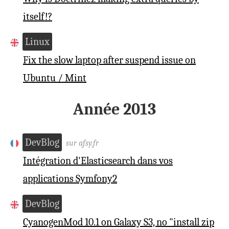
itself!?
Linux
Fix the slow laptop after suspend issue on
Ubuntu / Mint
Année 2013
DevBlog
sur afsy.fr
Intégration d'Elasticsearch dans vos
applications Symfony2
DevBlog
CyanogenMod 10.1 on Galaxy S3, no "install zip