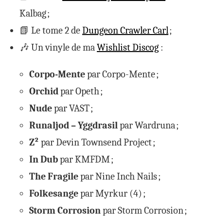
Kalbag ;
📗 Le tome 2 de
Dungeon Crawler Carl
;
🎶 Un vinyle de ma
Wishlist Discog
:
Corpo-Mente
par Corpo-Mente ;
Orchid
par Opeth ;
Nude
par VAST ;
Runaljod – Yggdrasil
par Wardruna ;
Z²
par Devin Townsend Project ;
In Dub
par KMFDM ;
The Fragile
par Nine Inch Nails ;
Folkesange
par Myrkur (4) ;
Storm Corrosion
par Storm Corrosion ;