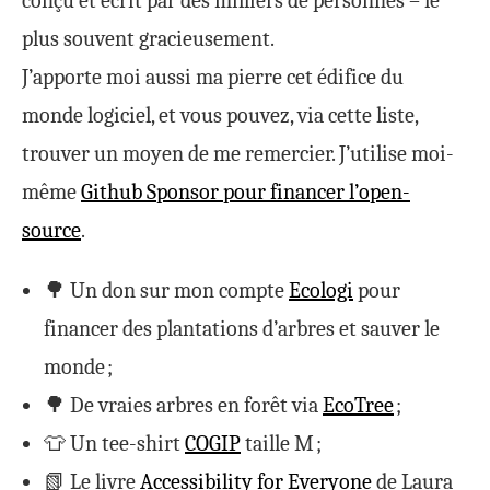
conçu et écrit par des milliers de personnes – le
plus souvent gracieusement.
J’apporte moi aussi ma pierre cet édifice du
monde logiciel, et vous pouvez, via cette liste,
trouver un moyen de me remercier. J’utilise moi-
même
Github Sponsor pour financer l’open-
source
.
🌳 Un don sur mon compte
Ecologi
pour
financer des plantations d’arbres et sauver le
monde ;
🌳 De vraies arbres en forêt via
EcoTree
;
👕 Un tee-shirt
COGIP
taille M ;
📗 Le livre
Accessibility for Everyone
de Laura