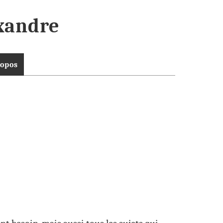
xandre
ropos