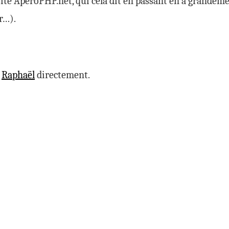
te ApéroPHP.net, qui cela dit en passant en a grandemen
r…).
z
Raphaël
directement.