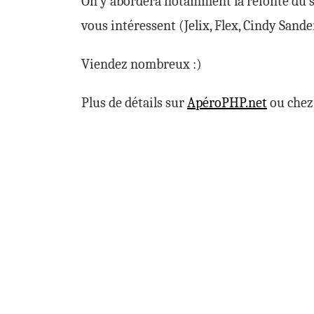
On y abordera notamment la refonte du si
vous intéressent (Jelix, Flex, Cindy Sande
Viendez nombreux :)
Plus de détails sur
ApéroPHP.net
ou che